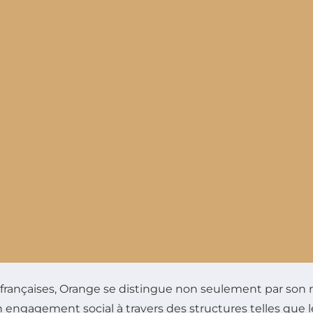
rançaises, Orange se distingue non seulement par son r
 engagement social à travers des structures telles que le