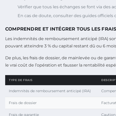
Vérifier que tous les échanges se font via des a
En cas de doute, consulter des guides officiels 
COMPRENDRE ET INTÉGRER TOUS LES FRAIS
Les indemnités de remboursement anticipé (IRA) son
pouvant atteindre 3 % du capital restant dû ou 6 mois 
De plus, les frais de dossier, de mainlevée ou de gar
le vrai coût de l’opération et fausser la rentabilité espé
TYPE DE FRAIS
DESCRIP
Indemnités de remboursement anticipé (IRA)
Compens
Frais de dossier
Facturat
Frais de garantie
Caution