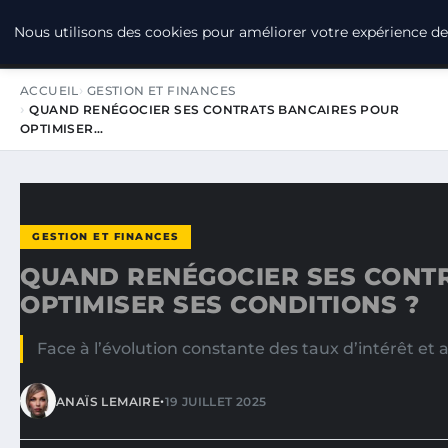
LPO CONSULTING
Nous utilisons des cookies pour améliorer votre expérience de 
ACCUEIL
GESTION ET FINANCES
QUAND RENÉGOCIER SES CONTRATS BANCAIRES POUR
OPTIMISER…
GESTION ET FINANCES
QUAND RENÉGOCIER SES CONT
OPTIMISER SES CONDITIONS ?
Face à l’évolution constante des taux d’intérêt et
•
ANAÏS LEMAIRE
19 JUILLET 2025