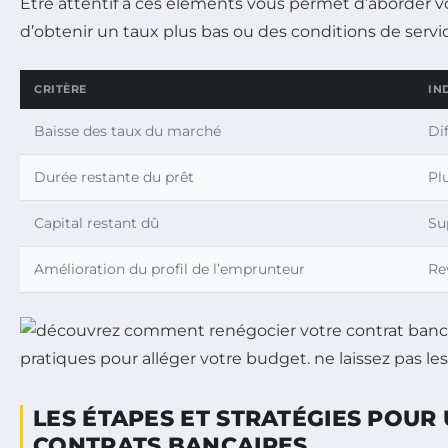
Être attentif à ces éléments vous permet d’aborder v
d’obtenir un taux plus bas ou des conditions de servi
CRITÈRE
IN
Baisse des taux du marché
Di
Durée restante du prêt
Pl
Capital restant dû
Su
Amélioration du profil de l’emprunteur
Re
LES ÉTAPES ET STRATÉGIES POUR
CONTRATS BANCAIRES