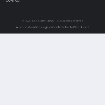
CONTACT
© 2026 Lpo Consulting. Tous droits réservés.
À propos
Mentions légales
Confidentialité
Plan du site