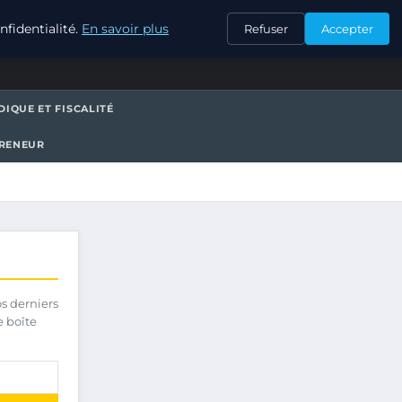
CONTACT
fidentialité.
En savoir plus
Refuser
Accepter
DIQUE ET FISCALITÉ
PRENEUR
os derniers
e boîte