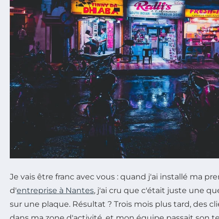
Je vais être franc avec vous : quand j'ai installé ma p
d'
entreprise à Nantes
, j'ai cru que c'était juste une q
sur une plaque. Résultat ? Trois mois plus tard, des c
dans ma zone d'activité, et mon équipe passait son 