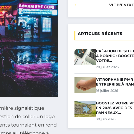
VIE D’ENTR
ARTICLES RÉCENTS
CRÉATION DE SITE
À PORNIC : BOOST
VOTRE…
20 juillet 2026
VITROPHANIE PMR
ENTREPRISE À NAN
16 juillet 2026
BOOSTEZ VOTRE VIS
remière signalétique
EN 2026 AVEC DES
PANNEAUX…
uestion de coller un logo
30 juin 2026
lients tournaient en rond
temps au téléphone à