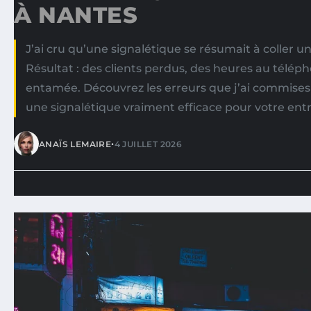
À NANTES
J’ai cru qu’une signalétique se résumait à coller u
Résultat : des clients perdus, des heures au téléph
entamée. Découvrez les erreurs que j’ai commise
une signalétique vraiment efficace pour votre ent
•
ANAÏS LEMAIRE
4 JUILLET 2026