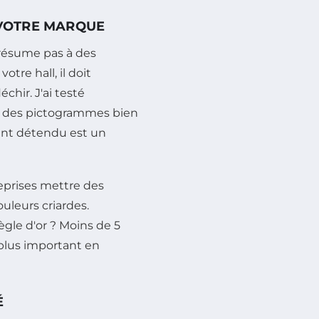
E VOTRE MARQUE
résume pas à des
tre hall, il doit
chir. J'ai testé
vec des pictogrammes bien
lient détendu est un
treprises mettre des
uleurs criardes.
règle d'or ? Moins de 5
 plus important en
É