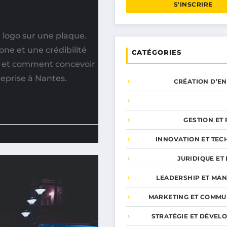
S'INSCRIRE
n logo sur une plaque.
one et une crédibilité
CATÉGORIES
s et comment concevoir
reprise à Nantes.
CRÉATION D’E
GESTION ET
INNOVATION ET TEC
JURIDIQUE ET 
LEADERSHIP ET MA
MARKETING ET COMMU
STRATÉGIE ET DÉVEL