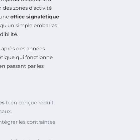
n des zones d'activité
, une
office signalétique
qu'un simple embarras :
ibilité.
is après des années
étique qui fonctionne
en passant par les
es
bien conçue réduit
caux.
tégrer les contraintes