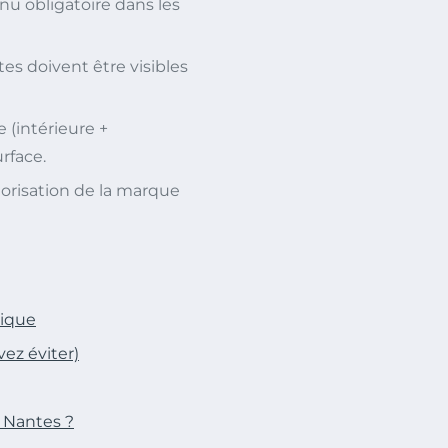
u obligatoire dans les
es doivent être visibles
(intérieure +
urface.
risation de la marque
gique
ez éviter)
 Nantes ?