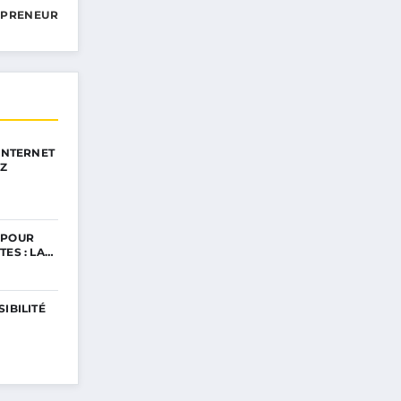
EPRENEUR
 INTERNET
EZ
 POUR
TES : LA…
IBILITÉ