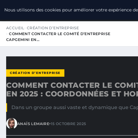
LPO CONSULTING
Nous utilisons des cookies pour améliorer votre expérience de 
ACCUEIL
CRÉATION D’ENTREPRISE
COMMENT CONTACTER LE COMITÉ D’ENTREPRISE
CAPGEMINI EN…
CRÉATION D’ENTREPRISE
COMMENT CONTACTER LE COMIT
EN 2025 : COORDONNÉES ET HO
Dans un groupe aussi vaste et dynamique que Capge
•
ANAÏS LEMAIRE
15 OCTOBRE 2025