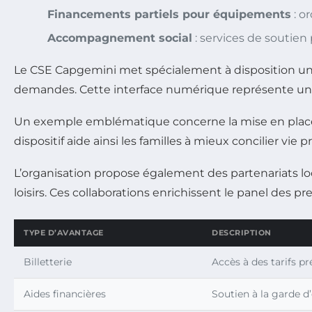
Financements partiels pour équipements
: o
Accompagnement social
: services de soutien
Le CSE Capgemini met spécialement à disposition un
demandes. Cette interface numérique représente un av
Un exemple emblématique concerne la mise en place d’a
dispositif aide ainsi les familles à mieux concilier vi
L’organisation propose également des partenariats loc
loisirs. Ces collaborations enrichissent le panel des p
TYPE D’AVANTAGE
DESCRIPTION
Billetterie
Accès à des tarifs pr
Aides financières
Soutien à la garde d