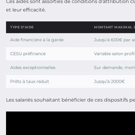
Ces aides sont assorties de conditions d’attribution cla
et leur efficacité.
TYPE D’AIDE
MONTANT MAXIMAL 2
Aide financière à la garde
Jusqu’à 600€ par a
CESU préfinancé
Variable selon profi
Aides exceptionnelles
Sur demande, mont
Prêts à taux réduit
Jusqu’à 2000€
Les salariés souhaitant bénéficier de ces dispositifs p