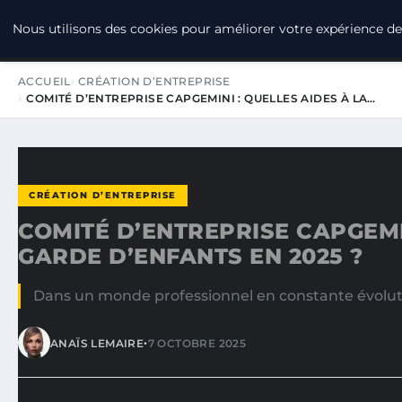
LPO CONSULTING
Nous utilisons des cookies pour améliorer votre expérience de 
ACCUEIL
CRÉATION D’ENTREPRISE
COMITÉ D’ENTREPRISE CAPGEMINI : QUELLES AIDES À LA…
CRÉATION D’ENTREPRISE
COMITÉ D’ENTREPRISE CAPGEMIN
GARDE D’ENFANTS EN 2025 ?
Dans un monde professionnel en constante évolution
•
ANAÏS LEMAIRE
7 OCTOBRE 2025