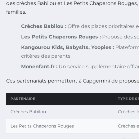
des crèches Babilou et Les Petits Chaperons Rouges, 
familles.
Crèches Babilou :
Offre des places prioritaires e
Les Petits Chaperons Rouges :
Propose des sol
Kangourou Kids, Babysits, Yoopies :
Plateform
critères des parents.
Monenfant.fr :
Un service supplémentaire offr
Ces partenariats permettent à Capgemini de proposer
PARTENAIRE
TYPE DE S
Crèches Babilou
Crèches l
Les Petits Chaperons Rouges
Crèches e