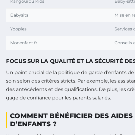
Kangourou Kids
Baby-sitt
Babysits
Mise en re
Yoopies
Services 
Monenfant.fr
Conseils
FOCUS SUR LA QUALITÉ ET LA SÉCURITÉ DE
Un point crucial de la politique de garde d’enfants de
soin selon des critères stricts. Par exemple, les assis
des antécédents et des qualifications. De plus, les c
gage de confiance pour les parents salariés.
COMMENT BÉNÉFICIER DES AIDES 
D’ENFANTS ?