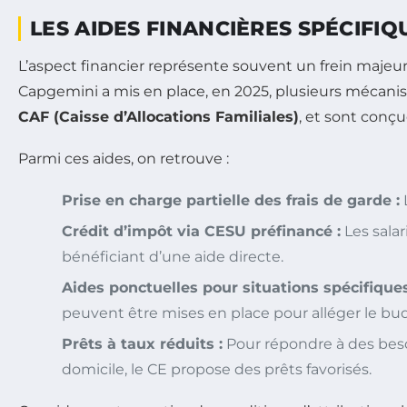
LES AIDES FINANCIÈRES SPÉCIFI
L’aspect financier représente souvent un frein majeur 
Capgemini a mis en place, en 2025, plusieurs mécanis
CAF (Caisse d’Allocations Familiales)
, et sont conçu
Parmi ces aides, on retrouve :
Prise en charge partielle des frais de garde :
L
Crédit d’impôt via CESU préfinancé :
Les sala
bénéficiant d’une aide directe.
Aides ponctuelles pour situations spécifiques
peuvent être mises en place pour alléger le budg
Prêts à taux réduits :
Pour répondre à des besoi
domicile, le CE propose des prêts favorisés.