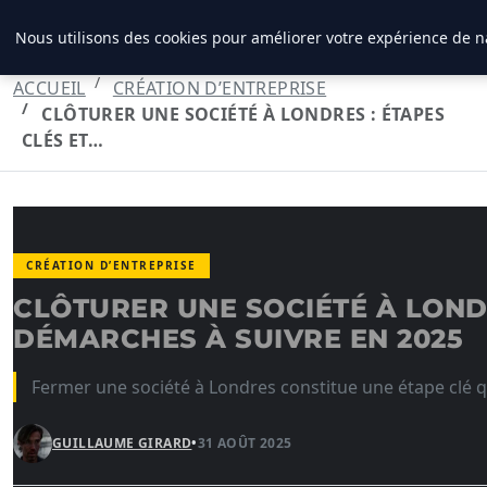
LPO CONSULTING
Nous utilisons des cookies pour améliorer votre expérience de na
ACCUEIL
CRÉATION D’ENTREPRISE
CLÔTURER UNE SOCIÉTÉ À LONDRES : ÉTAPES
CLÉS ET…
CRÉATION D’ENTREPRISE
CLÔTURER UNE SOCIÉTÉ À LONDR
DÉMARCHES À SUIVRE EN 2025
Fermer une société à Londres constitue une étape clé q
GUILLAUME GIRARD
•
31 AOÛT 2025