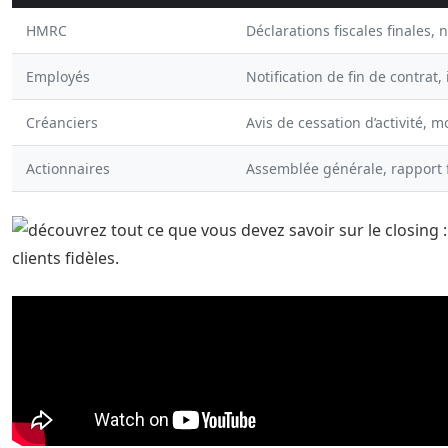
HMRC
Déclarations fiscales finales, 
Employés
Notification de fin de contrat
Créanciers
Avis de cessation d’activité, 
Actionnaires
Assemblée générale, rapport f