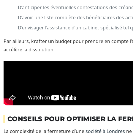
D’anticiper les éventuelles contestations des créanc
D’avoir une liste complète des bénéficiaires des acti
D’envisager l’assistance d’un cabinet spécialisé tel
Par ailleurs, krafter un budget pour prendre en compte l’
accélère la dissolution.
CONSEILS POUR OPTIMISER LA FER
La complexité de la fermeture d’une
société à Londres
ne 