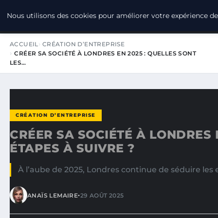
LPO CONSULTING
Nous utilisons des cookies pour améliorer votre expérience de 
ACCUEIL
CRÉATION D’ENTREPRISE
CRÉER SA SOCIÉTÉ À LONDRES EN 2025 : QUELLES SONT
LES…
CRÉATION D’ENTREPRISE
CRÉER SA SOCIÉTÉ À LONDRES E
ÉTAPES À SUIVRE ?
À l’aube de 2025, Londres continue de séduire les
•
ANAÏS LEMAIRE
29 AOÛT 2025