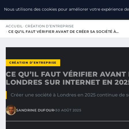
LPO CONSULTING
Nous utilisons des cookies pour améliorer votre expérience de 
ACCUEIL
CRÉATION D’ENTREPRISE
CE QU’IL FAUT VÉRIFIER AVANT DE CRÉER SA SOCIÉTÉ À…
CRÉATION D’ENTREPRISE
CE QU’IL FAUT VÉRIFIER AVANT
LONDRES SUR INTERNET EN 202
Créer une société à Londres en 2025 continue de 
•
SANDRINE DUFOUR
30 AOÛT 2025