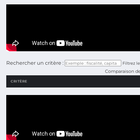
Rechercher un critère :
Filtrez l
Comparaison des
CRITÈRE