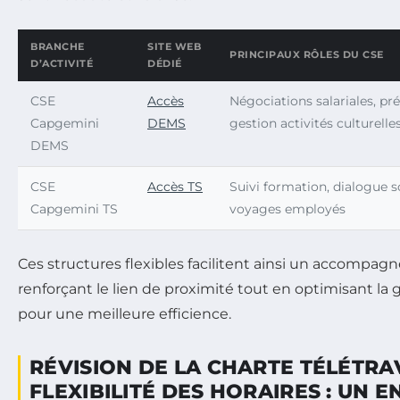
BRANCHE
SITE WEB
PRINCIPAUX RÔLES DU CSE
D’ACTIVITÉ
DÉDIÉ
CSE
Accès
Négociations salariales, pr
Capgemini
DEMS
gestion activités culturelle
DEMS
CSE
Accès TS
Suivi formation, dialogue soc
Capgemini TS
voyages employés
Ces structures flexibles facilitent ainsi un accompa
renforçant le lien de proximité tout en optimisant la
pour une meilleure efficience.
RÉVISION DE LA CHARTE TÉLÉTRAV
FLEXIBILITÉ DES HORAIRES : UN 