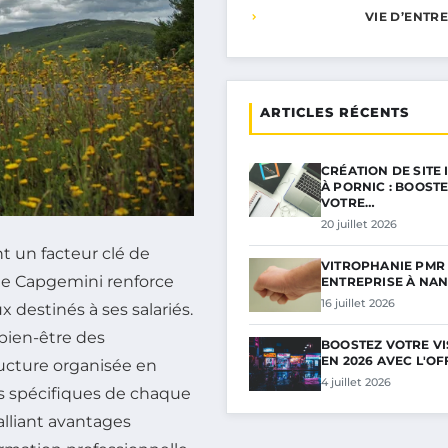
VIE D’ENTR
ARTICLES RÉCENTS
CRÉATION DE SITE
À PORNIC : BOOST
VOTRE…
20 juillet 2026
nt un facteur clé de
VITROPHANIE PMR
 de Capgemini renforce
ENTREPRISE À NAN
16 juillet 2026
 destinés à ses salariés.
bien-être des
BOOSTEZ VOTRE VIS
EN 2026 AVEC L'OF
ructure organisée en
4 juillet 2026
s spécifiques de chaque
alliant avantages