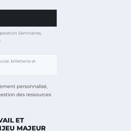
éparation Séminaires,
s
ial, billetterie et
gnement personnalisé,
 gestion des ressources
AIL ET
ENJEU MAJEUR