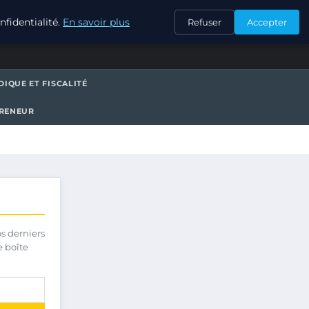
CONTACT
fidentialité.
En savoir plus
Refuser
Accepter
DIQUE ET FISCALITÉ
PRENEUR
os derniers
e boîte