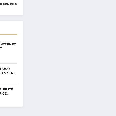
EPRENEUR
 INTERNET
EZ
 POUR
TES : LA…
IBILITÉ
FICE…