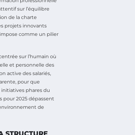
 formation professionnelle
tentif sur l’équilibre
ion de la charte
es projets innovants
 s’impose comme un pilier
centrée sur l’humain où
elle et personnelle des
on active des salariés,
parente, pour que
 initiatives phares du
ns pour 2025 dépassent
n environnement de
LA STRUCTURE