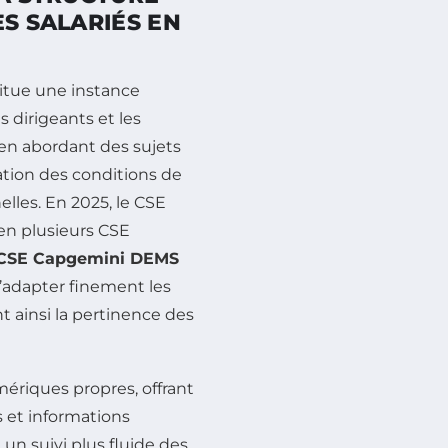
ES SALARIÉS EN
itue une instance
 dirigeants et les
en abordant des sujets
ration des conditions de
elles. En 2025, le CSE
en plusieurs CSE
CSE Capgemini DEMS
’adapter finement les
t ainsi la pertinence des
ériques propres, offrant
s et informations
un suivi plus fluide des