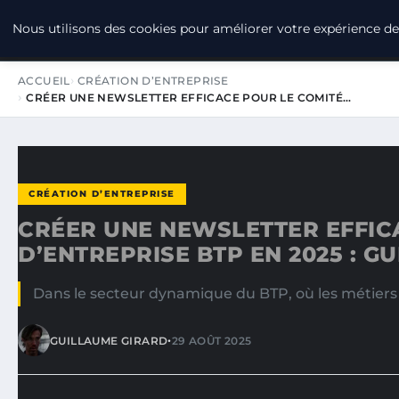
LPO CONSULTING
Nous utilisons des cookies pour améliorer votre expérience de 
ACCUEIL
CRÉATION D’ENTREPRISE
CRÉER UNE NEWSLETTER EFFICACE POUR LE COMITÉ…
CRÉATION D’ENTREPRISE
CRÉER UNE NEWSLETTER EFFIC
D’ENTREPRISE BTP EN 2025 : G
Dans le secteur dynamique du BTP, où les métiers 
•
GUILLAUME GIRARD
29 AOÛT 2025