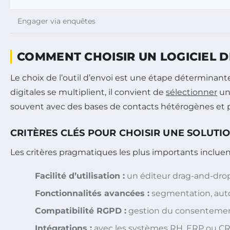
Engager via enquêtes
COMMENT CHOISIR UN LOGICIEL D
Le choix de l’outil d’envoi est une étape déterminante p
digitales se multiplient, il convient de
sélectionner
un 
souvent avec des bases de contacts hétérogènes et p
CRITÈRES CLÉS POUR CHOISIR UNE SOLUTI
Les critères pragmatiques les plus importants incluen
Facilité d’utilisation :
un éditeur drag-and-drop
Fonctionnalités avancées :
segmentation, autom
Compatibilité RGPD :
gestion du consentement, 
Intégrations :
avec les systèmes RH, ERP ou CRM 