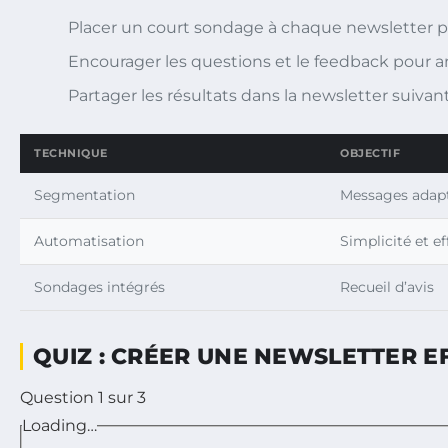
Placer un court sondage à chaque newsletter pour
Encourager les questions et le feedback pour am
Partager les résultats dans la newsletter suivant
TECHNIQUE
OBJECTIF
Segmentation
Messages adap
Automatisation
Simplicité et ef
Sondages intégrés
Recueil d’avis
QUIZ : CRÉER UNE NEWSLETTER E
Question 1 sur 3
Sélectionnez la bonne réponse parmi les propositions et
Loading…