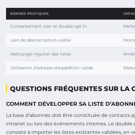
BONNES PRATIQUES
IMPA
Consentement clair et double opt-in
Meill
Lien de désinscription visible
Moins
Nettoyage régulier des listes
Améli
Utilisation d’adresse d’expédition valide
Réduc
QUESTIONS FRÉQUENTES SUR LA 
COMMENT DÉVELOPPER SA LISTE D’ABONNÉ
La base d’abonnés doit être constituée de contacts ay
intranet ou lors des événements internes. Le double o
consiste à importer les listes existantes validées, en v