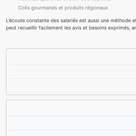
Colis gourmands et produits régionaux
L’écoute constante des salariés est aussi une méthode ef
peut recueillir facilement les avis et besoins exprimés, a
T
P
A
Y
R
V
P
E
A
E
S
N
D
T
T
’
A
A
A
T
G
V
A
E
A
I
P
N
R
O
T
E
U
A
C
R
G
O
L
E
U
E
R
S
A
S
N
A
T
L
A