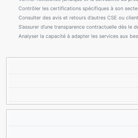
Contrôler les certifications spécifiques à son secteu
Consulter des avis et retours d’autres CSE ou clien
S’assurer d’une transparence contractuelle dès le d
Analyser la capacité à adapter les services aux be
C
I
E
R
M
X
I
P
E
T
O
M
È
R
P
R
T
L
E
A
E
S
N
D
C
E
E
P
R
E
S
T
A
T
A