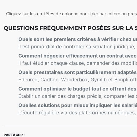
Comparaison interactive de prestataire
C
B
M
E
R
I
A
D
Cliquez sur les en-têtes de colonne pour trier par critère ou pres
I
M
P
E
T
P
E
N
QUESTIONS FRÉQUEMMENT POSÉES SUR LA S
È
LI
T
R
R
I
E
E
T
D
Quels sont les premiers critères à vérifier chez u
E
Il est primordial de contrôler sa situation juridique,
A
G
Comment négocier efficacement un contrat avec 
E
N
Il faut étudier chaque clause, demander des modifica
C
E
Quels prestataires sont particulièrement adaptés
C
Edenred, Cadhoc, Wonderbox, Gymlib et Bimpli offre
E
Comment optimiser le budget tout en offrant des 
Établir un cahier des charges précis, comparer les 
Quelles solutions pour mieux impliquer les salari
L’écoute régulière via des plateformes numériques, 
PARTAGER :