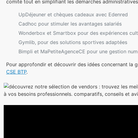
comité tout en simplifiant les démarches administrative
UpDéjeuner et chèques cadeaux avec Edenred
Cadhoc pour stimuler les avantages salariés
Wonderbox et Smartbox pour des expériences cultu
Gymlib, pour des solutions sportives adaptées
Bimpli et MaPetiteAgenceCE pour une gestion num
Pour approfondir et découvrir des idées concernant la g
CSE BTP
.