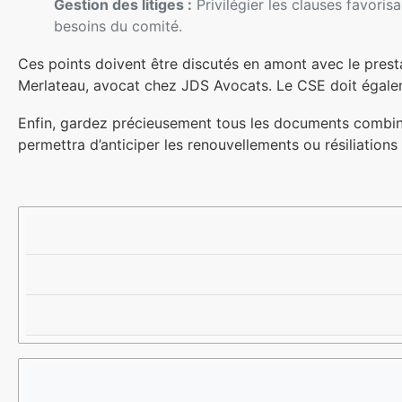
Gestion des litiges :
Privilégier les clauses favoris
besoins du comité.
Ces points doivent être discutés en amont avec le presta
Merlateau, avocat chez JDS Avocats. Le CSE doit égalem
Enfin, gardez précieusement tous les documents combinés
permettra d’anticiper les renouvellements ou résiliations
C
P
R
L
O
I
A
I
S
U
N
Q
S
T
U
E
S
E
C
C
S
O
L
E
N
É
N
T
S
C
R
À
A
A
V
S
C
A
D
T
L
’