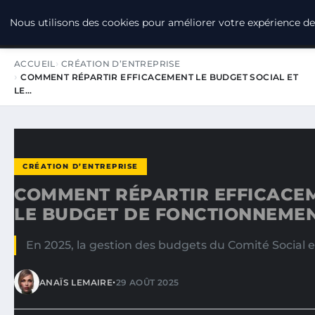
LPO CONSULTING
Nous utilisons des cookies pour améliorer votre expérience de 
ACCUEIL
CRÉATION D’ENTREPRISE
COMMENT RÉPARTIR EFFICACEMENT LE BUDGET SOCIAL ET
LE…
CRÉATION D’ENTREPRISE
COMMENT RÉPARTIR EFFICACEM
LE BUDGET DE FONCTIONNEMENT
En 2025, la gestion des budgets du Comité Social 
•
ANAÏS LEMAIRE
29 AOÛT 2025