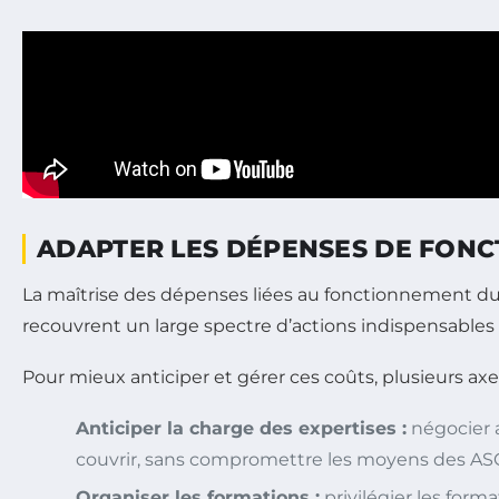
ADAPTER LES DÉPENSES DE FONC
La maîtrise des dépenses liées au fonctionnement d
recouvrent un large spectre d’actions indispensables
Pour mieux anticiper et gérer ces coûts, plusieurs axe
Anticiper la charge des expertises :
négocier a
couvrir, sans compromettre les moyens des AS
Organiser les formations :
privilégier les forma