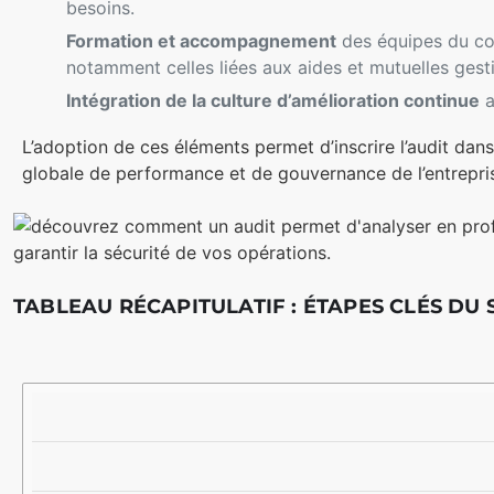
besoins.
Formation et accompagnement
des équipes du com
notamment celles liées aux aides et mutuelles ges
Intégration de la culture d’amélioration continue
a
L’adoption de ces éléments permet d’inscrire l’audit da
globale de performance et de gouvernance de l’entrepri
TABLEAU RÉCAPITULATIF : ÉTAPES CLÉS DU 
É
D
B
T
E
É
A
S
N
P
C
É
E
R
F
I
I
P
C