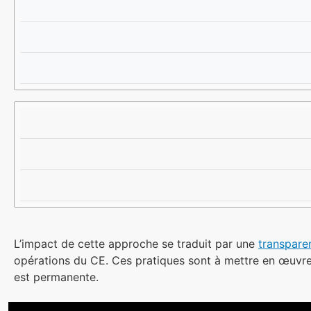
L
E
L
N
E
D
C
U
T
S
E
L’impact de cette approche se traduit par une
transpare
opérations du CE. Ces pratiques sont à mettre en œuvr
est permanente.