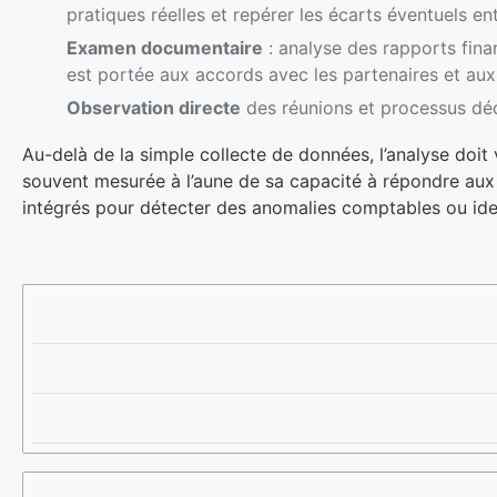
pratiques réelles et repérer les écarts éventuels ent
Examen documentaire
: analyse des rapports finan
est portée aux accords avec les partenaires et au
Observation directe
des réunions et processus déc
Au-delà de la simple collecte de données, l’analyse doit
souvent mesurée à l’aune de sa capacité à répondre aux 
intégrés pour détecter des anomalies comptables ou ident
M
O
R
É
B
É
T
J
S
H
E
U
O
C
L
D
T
T
E
I
A
S
F
T
D
S
S
E
A
C
T
O
T