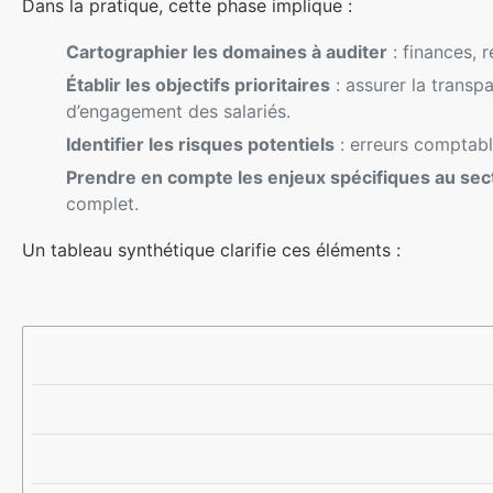
Dans la pratique, cette phase implique :
Cartographier les domaines à auditer
: finances, 
Établir les objectifs prioritaires
: assurer la transp
d’engagement des salariés.
Identifier les risques potentiels
: erreurs comptabl
Prendre en compte les enjeux spécifiques au se
complet.
Un tableau synthétique clarifie ces éléments :
D
O
R
O
B
I
M
J
S
A
E
Q
I
C
U
N
T
E
E
I
S
S
F
C
C
S
I
L
A
B