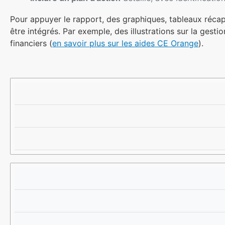
Pour appuyer le rapport, des graphiques, tableaux récap
être intégrés. Par exemple, des illustrations sur la ges
financiers (
en savoir plus sur les aides CE Orange
).
É
D
O
L
E
B
É
S
J
M
C
E
E
R
C
N
I
T
T
P
I
S
T
F
D
I
U
O
R
N
A
P
P
O
R
T