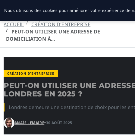
LPO CONSULTING
Nous utilisons des cookies pour améliorer votre expérience de na
ACCUEIL
CRÉATION D’ENTREPRISE
PEUT-ON UTILISER UNE ADRESSE DE
DOMICILIATION À…
CRÉATION D’ENTREPRISE
PEUT-ON UTILISER UNE ADRESSE
LONDRES EN 2025 ?
Londres demeure une destination de choix pour les ent
ANAÏS LEMAIRE
•
30 AOÛT 2025