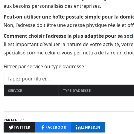
aux besoins personnalisés des entreprises.
Peut-on utiliser une boîte postale simple pour la domic
Non, l’adresse doit être une adresse physique réelle et of
Comment choisir l’adresse la plus adaptée pour sa
soci
Il est important d’évaluer la nature de votre activité, vot
spécialisé comme celui-ci vous permettra de faire un choix
Filtrer par service ou type d’adresse :
Ce filtre recherche dans les colonnes « Service » et « Type 
SERVICE
TYPE D’ADRESSE
Comparatif des différents services de domiciliation et bureaux vir
PARTAGER :
TWITTER
FACEBOOK
LINKEDIN