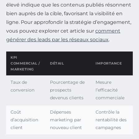
élevé indique que les contenus publiés résonnent
bien auprès de la cible, favorisant la visibilité en
ligne. Pour approfondir la stratégie d’engagement,
vous pouvez explorer cet article sur
comment
générer des leads par les réseaux sociaux
.
KPI
COMMERCIAL /
DÉTAIL
IMPORTANCE
MARKETING
Taux de
Pourcentage de
Mesure
conversion
prospects
l’efficacité
devenus clients
commerciale
Coût
Dépenses
Contrôle la
d’acquisition
marketing par
rentabilité des
client
nouveau client
campagnes