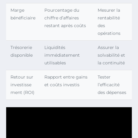
Marge
Pourcentage du
Mesurer la
bénéficiaire
chiffre d’affaires
rentabilité
restant après coûts
des
opérations
Trésorerie
Liquidités
Assurer la
disponible
immédiatement
solvabilité et
utilisables
la continuité
Retour sur
Rapport entre gains
Tester
investisse
et coûts investis
l’efficacité
ment (ROI)
des dépenses