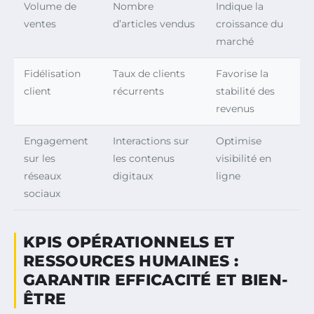
Volume de
Nombre
Indique la
ventes
d’articles vendus
croissance du
marché
Fidélisation
Taux de clients
Favorise la
client
récurrents
stabilité des
revenus
Engagement
Interactions sur
Optimise
sur les
les contenus
visibilité en
réseaux
digitaux
ligne
sociaux
KPIS OPÉRATIONNELS ET
RESSOURCES HUMAINES :
GARANTIR EFFICACITÉ ET BIEN-
ÊTRE