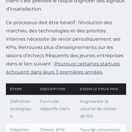
client c’est prendre le risque d’ignorer des signaux
d’insatisfaction.
Ce processus doit être itératif : l’évolution des
marchés, des technologies et des priorités
internes nécessite de revoir périodiquement ses
KPIs. Retrouvez plus d’enseignements sur les
raisons d’échecs fréquents des jeunes entreprises
dans le lien suivant :
Pourquoi certaines startups
échouent dans leurs 3 premières années
.
ÉTAPE
DESCRIPTION
EXEMPLE POUR PME
Définition
Formuler
Augmenter le
stratégiqu
objectifs clairs
volume de ventes
e
de 15%
Sélection
Choisir KPIs
Taux de conversion,