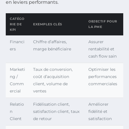
en leviers performants.
CATÉGO
OBJECTIF POUR
RIE DE
EXEMPLES CLÉS
LA PME
KPI
Financi
Chiffre d’affaires,
Assurer
ers
marge bénéficiaire
rentabilité et
cash flow sain
Marketi
Taux de conversion,
Optimiser les
ng /
coût d’acquisition
performances
Comm
client, volume de
commerciales
ercial
ventes
Relatio
Fidélisation client,
Améliorer
n
satisfaction client, taux
fidélité et
Client
de retour
satisfaction