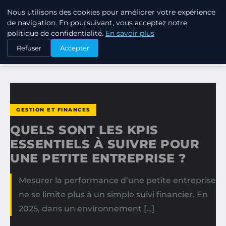
Nous utilisons des cookies pour améliorer votre expérience
LPO CONSULTING
de navigation. En poursuivant, vous acceptez notre
politique de confidentialité.
En savoir plus
ACCUEIL
GESTION ET FINANCES
Refuser
Accepter
QUELS SONT LES KPIS ESSENTIELS À SUIVRE POUR UNE…
GESTION ET FINANCES
QUELS SONT LES KPIS
ESSENTIELS À SUIVRE POUR
UNE PETITE ENTREPRISE ?
Mesurer la performance d’une petite entreprise
ne se limite plus à un simple suivi financier. En
2025, dans un environnement […]