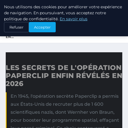
Nous utilisons des cookies pour améliorer votre expérience
LPO CONSULTING
de navigation. En poursuivant, vous acceptez notre
politique de confidentialité.
En savoir plus
ACCUEIL
Refuser
Accepter
LES SECRETS DE L'OPÉRATION PAPERCLIP ENFIN RÉVÉLÉS
EN…
LES SECRETS DE L'OPÉRATION
PAPERCLIP ENFIN RÉVÉLÉS EN
2026
En 1945, l'opération secrète Paperclip a permis
aux États-Unis de recruter plus de 1 600
scientifiques nazis, dont Wernher von Braun,
pour booster leur programme spatial, effaçant