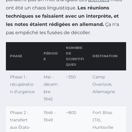
ont été un chaos linguistique.
Les réunions
techniques se faisaient avec un interprète, et
les notes étaient rédigées en allemand.
Ça n'a
pas empêché les fusées de décoller.
NOMBRE
PÉRIOD
DE
PHASE
DESTINATION
E
SCIENTIFI
QUES
Phase 1 :
Mai -
~350
Camp
récupératio
décem
Overlook,
n d'urgence
bre
Allemagne
1945
Phase 2 :
1946 -
~800
Fort Bliss
transfert
1949
(TX),
aux États-
Huntsville