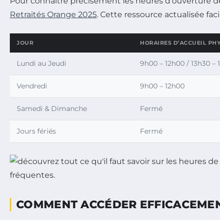
Pour connaître précisément les heures d’ouverture de
Retraités Orange 2025
. Cette ressource actualisée faci
JOUR
HORAIRES D’ACCUEIL PHY
Lundi au Jeudi
9h00 – 12h00 / 13h30 – 
Vendredi
9h00 – 12h00
Samedi & Dimanche
Fermé
Jours fériés
Fermé
COMMENT ACCÉDER EFFICACEMENT