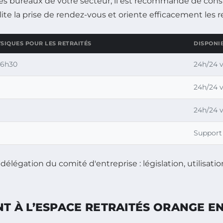
s bureaux de votre secteur, il est recommandé de consul
lite la prise de rendez-vous et oriente efficacement les re
SIQUES POUR LES RETRAITÉS
DISPONI
16h30
24h/24 v
24h/24 v
24h/24 v
Support
 À L’ESPACE RETRAITÉS ORANGE EN 