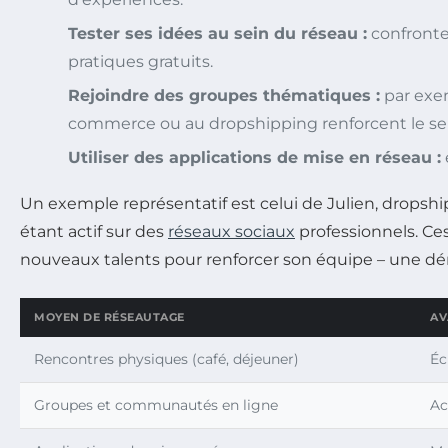
Tester ses idées au sein du réseau :
confronte
pratiques gratuits.
Rejoindre des groupes thématiques :
par exe
commerce ou au dropshipping renforcent le s
Utiliser des applications de mise en réseau :
Un exemple représentatif est celui de Julien, dropship
étant actif sur des
réseaux sociaux
professionnels. Ce
nouveaux talents pour renforcer son équipe – une déma
MOYEN DE RÉSEAUTAGE
AV
Rencontres physiques (café, déjeuner)
Éc
Groupes et communautés en ligne
Ac