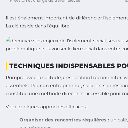
Pression et charge de travail élevée
É
Il est également important de différencier l’isolement 
La clé réside dans l’équilibre.
TECHNIQUES INDISPENSABLES PO
Rompre avec la solitude, c’est d’abord reconnecter av
essentiels. Pour un entrepreneur, solliciter son résea
constitue une méthode directe et accessible pour mult
Voici quelques approches efficaces :
Organiser des rencontres régulières :
un café,
d’expériences.