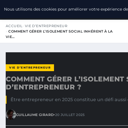
LPO CONSULTING
Nous utilisons des cookies pour améliorer votre expérience de 
ACCUEIL
VIE D’ENTREPRENEUR
COMMENT GÉRER L’ISOLEMENT SOCIAL INHÉRENT À LA
VIE…
VIE D’ENTREPRENEUR
COMMENT GÉRER L’ISOLEMENT S
D’ENTREPRENEUR ?
Être entrepreneur en 2025 constitue un défi aussi ex
•
GUILLAUME GIRARD
20 JUILLET 2025