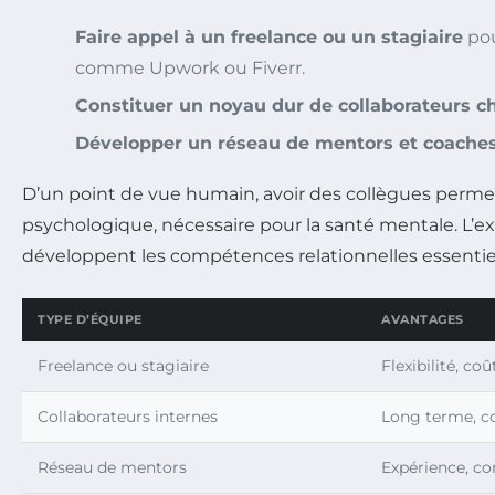
Faire appel à un freelance ou un stagiaire
pou
comme Upwork ou Fiverr.
Constituer un noyau dur de collaborateurs ch
Développer un réseau de mentors et coache
D’un point de vue humain, avoir des collègues permet
psychologique, nécessaire pour la santé mentale. L’ex
développent les compétences relationnelles essentiel
TYPE D’ÉQUIPE
AVANTAGES
Freelance ou stagiaire
Flexibilité, co
Collaborateurs internes
Long terme, co
Réseau de mentors
Expérience, co