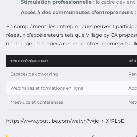
Stimulation professionnelle :
le cadre devient 
Accès à des communautés d’entrepreneurs :
En complément, les entrepreneurs peuvent participe
réseaux d’accélérateurs tels que Village by CA prop
d’échange. Participer à ces rencontres, même virtuelle
TYPE D’ÉVÉNEMENT
BÉN
Espaces de coworking
Ren
Webinaires et formations en ligne
App
Meet-ups et conférences
Net
https://www.youtube.com/watch?v=je_r_XfRLpE