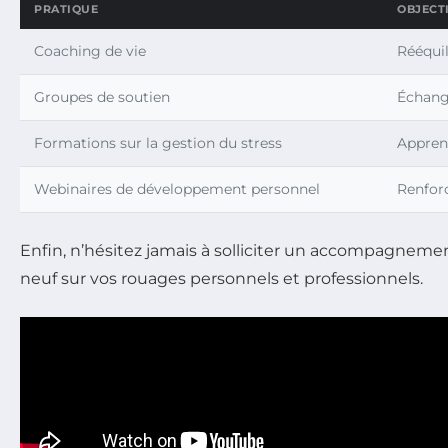
PRATIQUE
OBJECT
Coaching de vie
Rééquil
Groupes de soutien
Échang
Formations sur la gestion du stress
Appren
Webinaires de développement personnel
Renfor
Enfin, n’hésitez jamais à solliciter un accompagneme
neuf sur vos rouages personnels et professionnels.