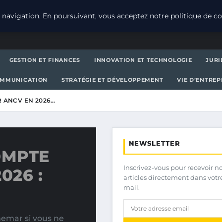
navigation. En poursuivant, vous acceptez notre politique de con
GESTION ET FINANCES
INNOVATION ET TECHNOLOGIE
JURI
OMMUNICATION
STRATÉGIE ET DÉVELOPPEMENT
VIE D’ENTRE
 ANCV EN 2026…
NEWSLETTER
OMPTE
Inscrivez-vous pour recevoir n
026 :
articles directement dans votr
mail.
emar si vous ne