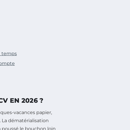
du temps
 compte
V EN 2026 ?
èques-vacances papier,
. La dématérialisation
a poussé le bouchon loin