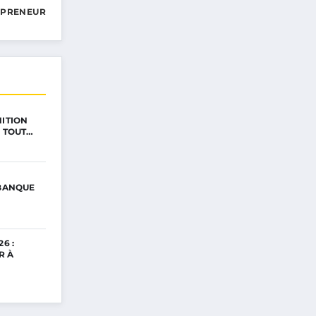
EPRENEUR
NITION
: TOUT…
 BANQUE
6 :
R À