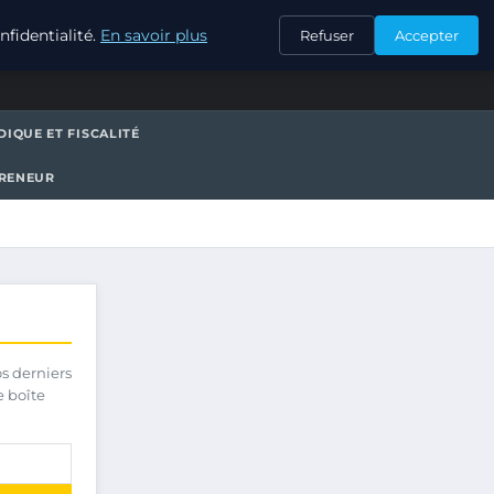
CONTACT
fidentialité.
En savoir plus
Refuser
Accepter
DIQUE ET FISCALITÉ
PRENEUR
os derniers
e boîte