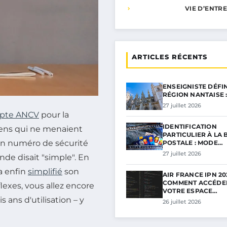
VIE D’ENTR
ARTICLES RÉCENTS
ENSEIGNISTE DÉFI
RÉGION NANTAISE 
27 juillet 2026
pte ANCV
pour la
IDENTIFICATION
liens qui ne menaient
PARTICULIER À LA
mon numéro de sécurité
POSTALE : MODE…
27 juillet 2026
nde disait "simple". En
a enfin
simplifié
son
AIR FRANCE IPN 202
COMMENT ACCÉDE
lexes, vous allez encore
VOTRE ESPACE…
s ans d'utilisation – y
26 juillet 2026